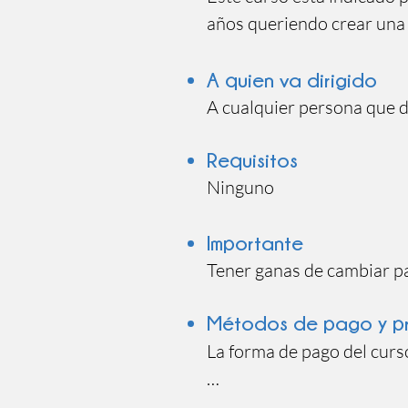
años queriendo crear una 
paso a paso, aprendiendo 
básico: respiración/ atenci
A quien va dirigido
ira, de la soberbia, y muc
A cualquier persona que d
aprenderás cómo parar tu
también a favorecerte en t
Requisitos
dudes en que habrá cambio
Ninguno
Te enseñaré Mindfullnes. 
Importante
seas capaz de dejar la men
Tener ganas de cambiar p
descansar ni un solo día. 
Métodos de pago y p
que necesitas y aquello que
indicando cada sábado cóm
La forma de pago del curs
¿Qué obtendrás? Soltar est
Formas de pago: Paypal o 