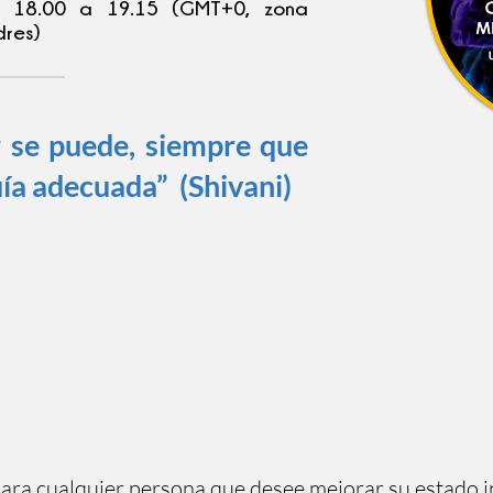
e 18.00 a 19.15 (GMT+0, zona
dres)
 se puede, siempre que
uía adecuada” (Shivani)
para cualquier persona que desee mejorar su estado in