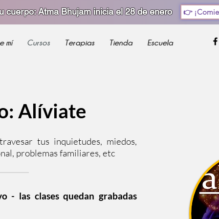
tu cuerpo: Atma Bhujam inicia el 28 de enero
👉 ¡Comie
e mí
Cursos
Terapias
Tienda
Escuela
: Alíviate
ravesar tus inquietudes, miedos,
al, problemas familiares, etc
o - las clases quedan grabadas