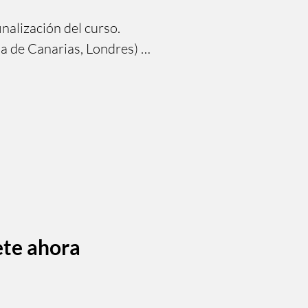
uedes acceder a ellas 
nalización del curso.

s, teniendo en cuenta 
861455 ; 
 de Canarias, Londres)  

 háznoslo saber para 
ail.com o enviando un 
ete ahora​