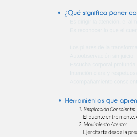
¿
Qué significa poner co
Es dirigir la atención, el 
Es reconocer lo que el cu
Los pilares de la transform
Autoobservación sin juicio
Escucha corporal profunda
Intención clara y respetuos
Acompañamiento consciente
Herramientas que apre
1. Respiración Consciente:
El puente entre mente, 
2. Movimiento Atento:
Ejercitarte desde la pres