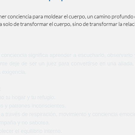
ner conciencia para moldear el cuerpo, un camino profundo 
a solo de transformar el cuerpo, sino de transformar la rela
conciencia significa aprender a escucharlo, observarlo y
ente deje de ser un juez para convertirse en una aliada.
 exigencia.
:
 tu hogar y tu refugio.
s y patrones inconscientes.
l a través de respiración, movimiento y conciencia emoci
ompaña y no sabotea.
ecer el equilibrio interno.