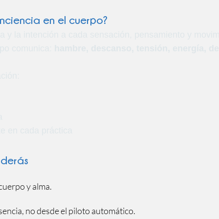
nciencia en el cuerpo?
alma y la intención a cada sensación, pensamiento y movim
erpo comunica:
hambre, descanso, tensión, energía, de
ación:
a
 en cada práctica
nderás
cuerpo y alma.
encia, no desde el piloto automático.