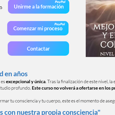
Unirme a la formación
15
Comenzar mi proceso
Contactar
d en años
 es
excepcional y única
. Tras la finalización de este nivel, 
estudio profundo.
Este curso no volverá a ofertarse en los 
formar tu consciencia y tu cuerpo, este es el momento de asegu
os con nuestra propia consciencia"