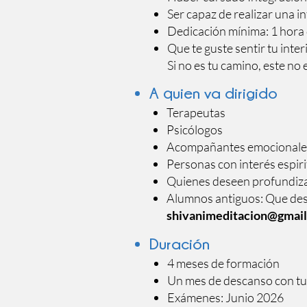
Ser capaz de realizar una 
Dedicación mínima: 1 hora d
Que te guste sentir tu inter
Si no es tu camino, este no 
A quien va dirigido
Terapeutas
Psicólogos
Acompañantes emocionale
Personas con interés espirit
Quienes deseen profundiza
Alumnos antiguos: Que desee
shivanimeditacion@gmai
Duración
4 meses de formación
Un mes de descanso con tu
Exámenes: Junio 2026