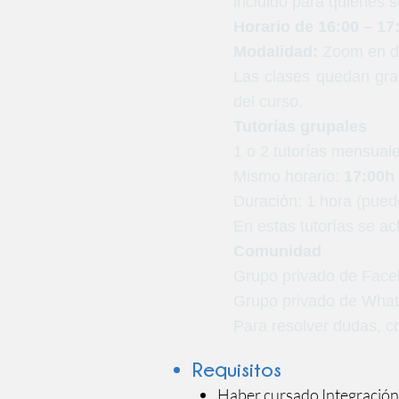
incluido para quienes 
Horario de 16:00 – 17
Modalidad:
Zoom en di
Las clases quedan gra
del curso.
Tutorías grupales
1 o 2 tutorías mensual
Mismo horario:
17:00h
Duración: 1 hora (puede
En estas tutorías se a
Comunidad
Grupo privado de Fac
Grupo privado de Wha
Para resolver dudas, c
Requisitos
Haber cursado Integración 