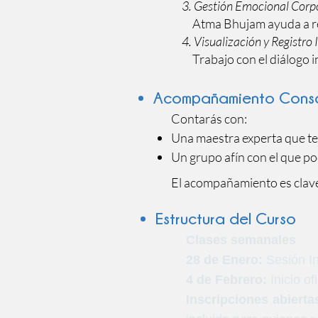
3. Gestión Emocional Corpo
Atma Bhujam ayuda a redi
4. Visualización y Registro 
Trabajo con el diálogo in
Acompañamiento Consc
Contarás con:
Una maestra experta que te
Un grupo afín con el que po
El acompañamiento es clav
Estructura del Curso
Clases semanales
28 de Enero:
Sesión In
4 de Febrero:
Inicio of
Inscripciones abierta