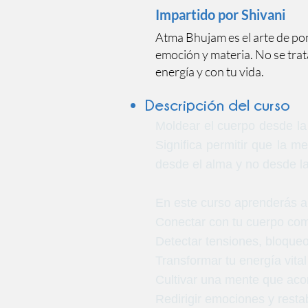
Impartido por Shivani
Atma Bhujam es el arte de po
emoción y materia. No se trat
energía y con tu vida.
Descripción del curso
Moldear el cuerpo desde la 
Significa permitir que la m
desde el alma y no desde la
En este curso aprenderás a
Conectar con tu cuerpo como
Detectar tensiones, bloqueo
Transformar tu energía vita
Cultivar una mente que ac
Redirigir emociones y restabl