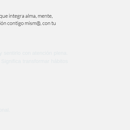
que integra alma, mente,
ción contigo mism@, con tu
 sentirlo con atención plena.
 Significa transformar hábitos
onal.