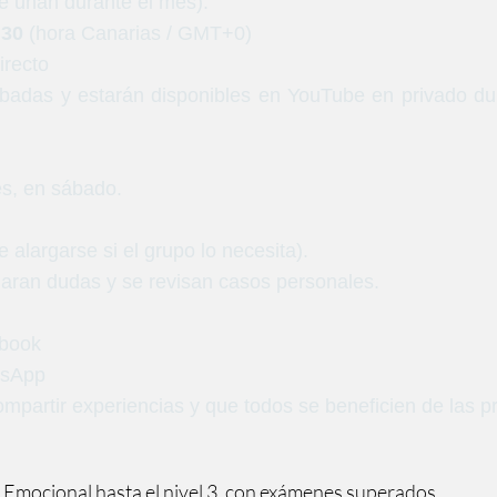
se unan durante el mes).
:30
(hora Canarias / GMT+0)
recto
badas y estarán disponibles en YouTube en privado dur
es, en sábado.
 alargarse si el grupo lo necesita).
claran dudas y se revisan casos personales.
ebook
tsApp
ompartir experiencias y que todos se beneficien de las 
Emocional hasta el nivel 3, con exámenes superados.