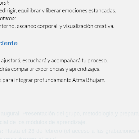
ral:
rigir, equilibrar y liberar emociones estancadas.
Interno:
terno, escaneo corporal, y visualización creativa.
iente
 ajustará, escuchará y acompañará tu proceso.
drás compartir experiencias y aprendizajes.
e para integrar profundamente Atma Bhujam.
augural. Presentación del grupo, metodología y preparac
icial de los módulos de aprendizaje.
s:
Hasta el 28 de febrero (el acceso a las grabaciones 