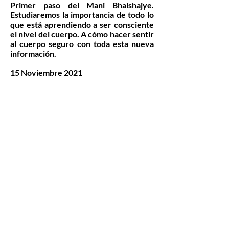
Primer paso del Mani Bhaishajye.
Estudiaremos la importancia de todo lo
que está aprendiendo a ser consciente
el nivel del cuerpo. A cómo hacer sentir
al cuerpo seguro con toda esta nueva
información.
15 Noviembre 2021
Quinto paso del Vajra Buddham.
Elementos químicos en las células. Test
con dedos. Diálogos para aliviar al
cuerpo.
22 Noviembre 2021