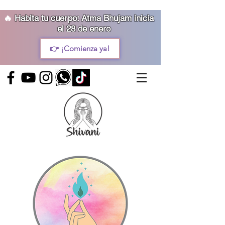
🔥
Habita tu cuerpo: Atma Bhujam inicia
el 28 de enero
👉 ¡Comienza ya!