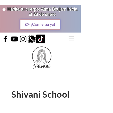
🔥
Habita tu cuerpo: Atma Bhujam inicia
el 28 de enero
👉 ¡Comienza ya!
Shivani School