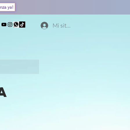
nza ya!
Mi sitio
a