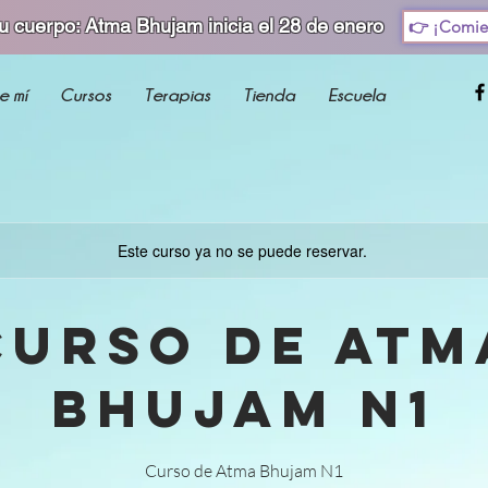
tu cuerpo: Atma Bhujam inicia el 28 de enero
👉 ¡Comie
e mí
Cursos
Terapias
Tienda
Escuela
Este curso ya no se puede reservar.
Curso de Atm
Bhujam N1
Curso de Atma Bhujam N1