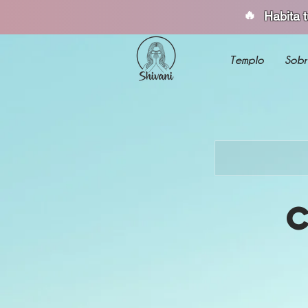
🔥
Habita 
Templo
Sobr