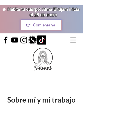
🔥
Habita tu cuerpo: Atma Bhujam inicia
el 28 de enero
👉 ¡Comienza ya!
Sobre mí y mi trabajo