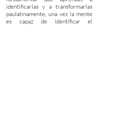
identificarlas y a transformarlas
paulatinamente, una vez la mente
es capaz de identificar el
problema, el alivio es inmediato,
porque la mente deja de intentar
corregir emociones que no
pertenecen a sus designios, los
cuáles son únicamente los
pensamientos.
Y logras que dichas emociones no
sean un impedimento, ni un
condicionamiento en tu día a día,
que bloquean tus proyectos
personales, y tus relaciones.
¿CÓMO AFECTA TU MALESTAR A